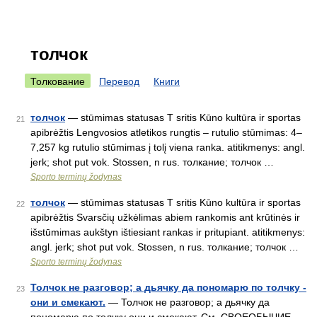
толчок
Толкование
Перевод
Книги
толчок
— stūmimas statusas T sritis Kūno kultūra ir sportas
21
apibrėžtis Lengvosios atletikos rungtis – rutulio stūmimas: 4–
7,257 kg rutulio stūmimas į tolį viena ranka. atitikmenys: angl.
jerk; shot put vok. Stossen, n rus. толкание; толчок …
Sporto terminų žodynas
толчок
— stūmimas statusas T sritis Kūno kultūra ir sportas
22
apibrėžtis Svarsčių užkėlimas abiem rankomis ant krūtinės ir
išstūmimas aukštyn ištiesiant rankas ir pritupiant. atitikmenys:
angl. jerk; shot put vok. Stossen, n rus. толкание; толчок …
Sporto terminų žodynas
Толчок не разговор; а дьячку да пономарю по толчку -
23
они и смекают.
— Толчок не разговор; а дьячку да