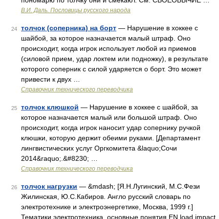
пономарю по толчку они и смекают. См. СВОЕОБЫЧИЕ …
В.И. Даль. Пословицы русского народа
толчок (соперника) на борт
— Нарушение в хоккее с
24
шайбой, за которое назначается малый штраф. Оно
происходит, когда игрок использует любой из приемов
(силовой прием, удар локтем или подножку), в результате
которого соперник с силой ударяется о борт. Это может
привести к двух …
Справочник технического переводчика
толчок клюшкой
— Нарушение в хоккее с шайбой, за
25
которое назначается малый или большой штраф. Оно
происходит, когда игрок наносит удар сопернику ручкой
клюшки, которую держит обеими руками. [Департамент
лингвистических услуг Оргкомитета &laquo;Сочи
2014&raquo;.&#8230; …
Справочник технического переводчика
толчок нагрузки
— &mdash; [Я.Н.Лугинский, М.С.Фези
26
Жилинская, Ю.С.Кабиров. Англо русский словарь по
электротехнике и электроэнергетике, Москва, 1999 г.]
Тематики электротехника, основные понятия EN load impact