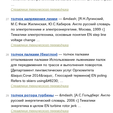
…
Справочник технического переводчика
толчок напряжения линии
— &mdash; [Я.Н.Лугинский,
27
М.С.Фези Жилинская, Ю.С.Кабиров. Англо русский словарь
по электротехнике и электроэнергетике, Москва, 1999 г.]
Тематики электротехника, основные понятия EN step line
voltage change …
Справочник технического переводчика
толчок палками (биатлон)
— толчок палками
28
отталкивание палками Использование лыжниками палок
для передвижения по трассе и выполнения поворотов.
[Департамент лингвистических услуг Оргкомитета
&laquo;Сочи 2014&raquo;. Глоссарий терминов] EN poling
Refers to skiers using&#8230; …
Справочник технического переводчика
толчок ротора турбины
— &mdash; [А.С.Гольдберг. Англо
29
русский энергетический словарь. 2006 г.] Тематики
энергетика в целом EN turbine rotor jerk …
Справочник технического переводчика