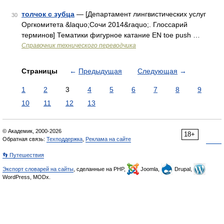
толчок с зубца
— [Департамент лингвистических услуг
30
Оргкомитета &laquo;Сочи 2014&raquo;. Глоссарий
терминов] Тематики фигурное катание EN toe push …
Справочник технического переводчика
Страницы
←
Предыдущая
Следующая
→
1
2
3
4
5
6
7
8
9
10
11
12
13
© Академик, 2000-2026
18+
Обратная связь:
Техподдержка
,
Реклама на сайте
👣 Путешествия
Экспорт словарей на сайты
, сделанные на PHP,
Joomla,
Drupal,
WordPress, MODx.